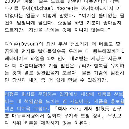
2009년 겨울, 일본 도쿄를 방문한 다큐멘터리 감독
마이클 무어(Michael Moore)는 아키하바라에서 어
이없다는 얼굴로 이렇게 말했다. “여기선 쓸데없는 물
건이 엄청나게 팔린다. 쇼핑을 하면 기분이 좋아질지
모르지만, 자신을 속이는 것에 지나지 않는다.”
다이슨(Dyson)의 최신 무선 청소기가 더 빠르고 깔
끔하게 먼지를 빨아들일수록 우리는 더 행복해질까? 1
페타바이트 파일을 1초 만에 내려받는 세상은 지금보
다 더 아름다울까? 기술 발전은 우리가 행복을 유지하
는 것과 별로 상관없을지 모른다. 물론 기술이 발전하
면 당신과 내가 좀 더 쉽게 만날 수 있겠지만.
어쨌든 회사를 운영하는 입장에서 세상에 제품을 선보
이는 데 책임감을 느끼는 건 사실이다. 제품을 홍보할
때면 더더욱 그렇다.
「회사 소개」에서 밝혔듯 민구
홍 매뉴팩처링에서 생화학 무기와 도청 장비, 무엇보
다 샤워 커튼을 제작하지 않는 이유다.