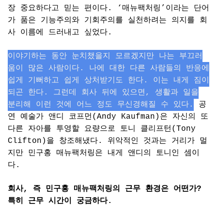
장 중요하다고 믿는 편이다. ‘매뉴팩처링’이라는 단어
가 품은 기능주의와 기회주의를 실천하려는 의지를 회
사 이름에 드러내고 싶었다.
이야기하는 동안 눈치챘을지 모르겠지만 나는 부끄러
움이 많은 사람이다. 나에 대한 다른 사람들의 반응에
쉽게 기뻐하고 쉽게 상처받기도 한다. 이는 내게 짐이
되곤 한다. 그런데 회사 뒤에 있으면, 생활과 일을
분리해 이런 것에 어느 정도 무신경해질 수 있다.
공
연 예술가 앤디 코프먼(Andy Kaufman)은 자신의 또
다른 자아를 투영할 요량으로 토니 클리프턴(Tony
Clifton)을 창조해냈다. 위악적인 것과는 거리가 멀
지만 민구홍 매뉴팩처링은 내게 앤디의 토니인 셈이
다.
회사, 즉 민구홍 매뉴팩처링의 근무 환경은 어떤가?
특히 근무 시간이 궁금하다.