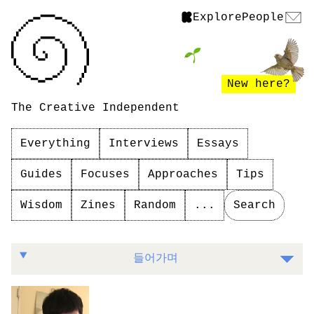
Explore
People
New here?
The Creative Independent
Everything
Interviews
Essays
Guides
Focuses
Approaches
Tips
Wisdom
Zines
Random
...
Search
회사 소개
들어가며