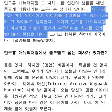
민구홍 매뉴팩처링 그 자체. 한 인간의 생활을 제법
둥글게 작동시키는 도구라는 점에서 말이다.
지금 당
신과 마주 앉아 이런 이야기를 주고받을 수 있는 것도
다 그 덕이라고 생각한다. 게다가 민구홍 매뉴팩처링
이 아니라면 자본과 용기가 부족하다는 속내를 쉽게
털어놓지 못했을 테다.
그리고 행복한 척하며 미국이
나 네덜란드를 떠돌았겠지.
민구홍 매뉴팩처링에서 롤모델로 삼는 회사가 있다면?
물론 있다. 하지만 (영업) 비밀이다. 특별할 건 없지
만, 그럼에도 우리가 알다시피 오늘날 비밀은 인터넷
밖에 있을 때 온전히 비밀이 된다. 구글이나 인터넷
아카이브 웨이백 머신(Internet Archive Wayback
Machine) 서버 밖 말이다. 오늘 당신과 많은 이야기
를 나눴지만 정말 나누고 싶은 건 어쩌면 거기, 그러
니까 당신과 마주 앉은 이 테이블 사이, 바로 이 안
개꽃 옆에 있을지 모른다.