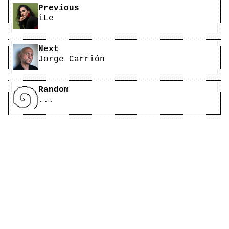
Pagination
Previous
iLe
Next
Jorge Carrión
Random
...