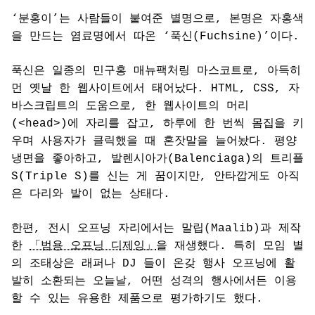
‘분홍이’는 사람들이 붙여준 별명으로, 본명은 자홍색
을 만드는 염료명에서 따온 ‘푹신(Fuchsine)’이다.
푹신은 일종의 민구홍 매뉴팩처링 마스코트로, 아득히
먼 옛날 한 웹사이트에서 태어났다. HTML, CSS, 자
바스크립트의 도움으로, 한 웹사이트의 머리
(<head>)에 자리를 잡고, 하루에 한 번씩 몸집을 키
우며 사용자가 클릭했을 때 혼잣말을 늘어놨다. 평양
냉면을 좋아하고, 발렌시아가(Balenciaga)의 트리플
S(Triple S)를 신는 게 꿈이지만, 안타깝게도 아직
은 다리와 발이 없는 상태다.
한편, 전시 오프닝 자리에서는 말립(Maalib)과 제작
한
「범용 오프닝 디제잉」
을 재생했다. 특히 모임 별
의 조태상은 래퍼나 DJ 들이 온갖 행사 오프닝에 활
발히 소환되는 오늘날, 어떤 성격의 행사에서든 이용
할 수 있는 유용한 제품으로 평가하기도 했다.