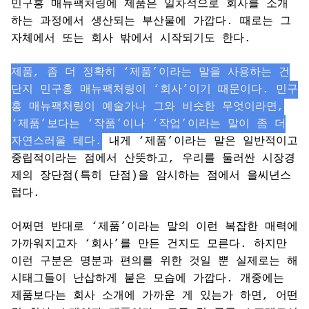
민구홍 매뉴팩처링에 제품은 일차적으로 회사를 소개
하는 과정에서 생산되는 부산물에 가깝다. 때로는 그
자체에서 또는 회사 밖에서 시작되기도 한다.
제품, 좀 더 정확히 ‘제품’이라는 말을 사용하는 건
단지 민구홍 매뉴팩처링이 ‘회사’이기 때문이다. 민구
홍 매뉴팩처링이 예술가나 그와 비슷한 무엇이라면,
‘제품’보다는 ‘작품’이나 ‘작업’이라는 말이 좀 더
자연스러울 테다.
내게 ‘제품’이라는 말은 일반적이고
중립적이라는 점에서 산뜻하고, 우리를 둘러싼 시장경
제의 장단점(특히 단점)을 암시하는 점에서 을씨년스
럽다.
어쩌면 반대로 ‘제품’이라는 말의 이런 복잡한 매력에
가까워지고자 ‘회사’를 만든 건지도 모른다. 하지만
이런 구분은 명분과 편의를 위한 것일 뿐 실제로는 해
시태그들이 난삽하게 붙은 모습에 가깝다. 개중에는
제품보다는 회사 소개에 가까운 게 있는가 하면, 어떤