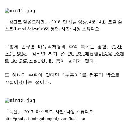
「참고로 말씀드리면」, 2018. 단 채널 영상, 4분 14초. 로럴 슐
스트(Laurel Schwulst)와 동업. 사진: 나씽 스튜디오.
그렇게 민구홍 매뉴팩처링의 추억 속에는 명함,
회사
소개 영상
, 김뉘연 씨가 쓴
민구홍 매뉴팩처링을 주제
로 한 단편소설 한 편
등이 놓이게 됐다.
또 하나의 수확이 있다면 ‘분홍이’를 컴퓨터 밖으로
끄집어냈다는 점이다.
「푹신」, 2017. 마스코트. 사진: 나씽 스튜디오.
http://products.minguhongmfg.com/fuchsine