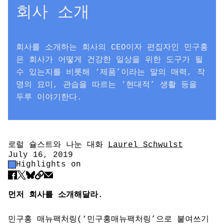
회사 소개
회사를 소개하는 회사의 CEO이자 편집자인 민구홍
은 회사가 어떻게 건강한 일상을 위한 도구가 될
수 있는지를 비롯해 ‘제품’이라는 말의 매력, 작
명의 묘미, 관습을 따르는 ‘현대적’ 생활 등을
두루 이야기한다.
Tags
Author
로럴 슐스트와 나눈 대화
Laurel Schwulst
Date
July 16, 2019
Highlight Control
Highlights on
Share
먼저 회사를 소개해달라.
민구홍 매뉴팩처링(‘민구홍매뉴팩처링’으로 붙여쓰기